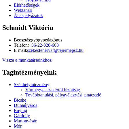
Elérhetőségek
Webtanári
Álláspályázatok
Schmidt Viktória
Beosztás:
gyógypedagógus
Telefon:
+36-22-328-688
E-mail:
szekesfehervar@fejermepsz.hu
Vissza a munkatársainkhoz
Tagintézményeink
Székhelyintézmény
Vármegyei szakértői bizottság
Továbbtanulási, pályaválasztási tanácsadó
Bicske
Dunaújváros
Enying
Gárdony
Martonvásár
Mór