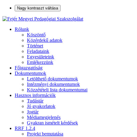
Nagy kontraszt váltása
Rólunk
Köszöntő
Közérdekű adatok
Történet
Feladataink
Egyesületeink
Emlékezzünk
Főigazgatóság
Dokumentumok
Letölthető dokumentumok
Intézményi dokumentumok
Közzétételi lista dokumentumai
Hasznos információk
Tudástár
Jó gyakorlatok
Jogtár
Médiamegjelenés
Gyakran ismételt kérdések
RRF 1.2.4
Projekt bemutatása