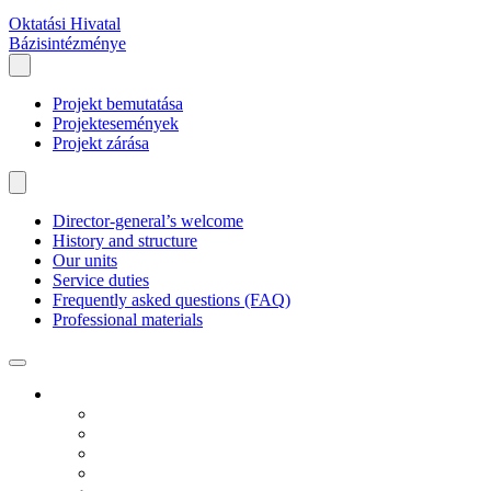
Oktatási Hivatal
Bázisintézménye
Projekt bemutatása
Projektesemények
Projekt zárása
Director-general’s welcome
History and structure
Our units
Service duties
Frequently asked questions (FAQ)
Professional materials