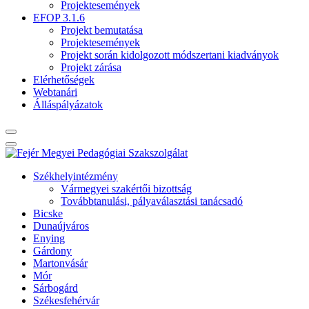
Projektesemények
EFOP 3.1.6
Projekt bemutatása
Projektesemények
Projekt során kidolgozott módszertani kiadványok
Projekt zárása
Elérhetőségek
Webtanári
Álláspályázatok
Székhelyintézmény
Vármegyei szakértői bizottság
Továbbtanulási, pályaválasztási tanácsadó
Bicske
Dunaújváros
Enying
Gárdony
Martonvásár
Mór
Sárbogárd
Székesfehérvár