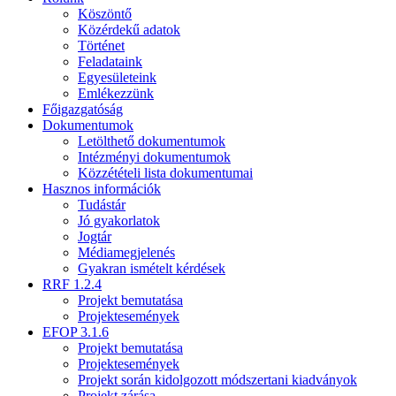
Köszöntő
Közérdekű adatok
Történet
Feladataink
Egyesületeink
Emlékezzünk
Főigazgatóság
Dokumentumok
Letölthető dokumentumok
Intézményi dokumentumok
Közzétételi lista dokumentumai
Hasznos információk
Tudástár
Jó gyakorlatok
Jogtár
Médiamegjelenés
Gyakran ismételt kérdések
RRF 1.2.4
Projekt bemutatása
Projektesemények
EFOP 3.1.6
Projekt bemutatása
Projektesemények
Projekt során kidolgozott módszertani kiadványok
Projekt zárása