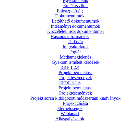
Egyesületeink
Emlékezzünk
Főigazgatóság
Dokumentumok
Letölthető dokumentumok
Intézményi dokumentumok
Közzétételi lista dokumentumai
Hasznos információk
Tudástár
Jó gyakorlatok
Jogtár
Médiamegjelenés
Gyakran ismételt kérdések
RRF 1.2.4
Projekt bemutatása
Projektesemények
EFOP 3.1.6
Projekt bemutatása
Projektesemények
Projekt során kidolgozott módszertani kiadványok
Projekt zárása
Elérhetőségek
Webtanári
Álláspályázatok