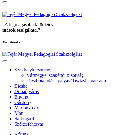
„A legmagasabb kitüntetés
mások szolgálata
.”
Max Brooks
Székhelyintézmény
Vármegyei szakértői bizottság
Továbbtanulási, pályaválasztási tanácsadó
Bicske
Dunaújváros
Enying
Gárdony
Martonvásár
Mór
Sárbogárd
Székesfehérvár
Rólunk