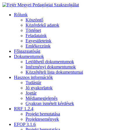
Rólunk
Köszöntő
Közérdekű adatok
Történet
Feladataink
Egyesületeink
Emlékezzünk
Főigazgatóság
Dokumentumok
Letölthető dokumentumok
Intézményi dokumentumok
Közzétételi lista dokumentumai
Hasznos információk
Tudástár
Jó gyakorlatok
Jogtár
Médiamegjelenés
Gyakran ismételt kérdések
RRF 1.2.4
Projekt bemutatása
Projektesemények
EFOP 3.1.6
Projekt bemutatása