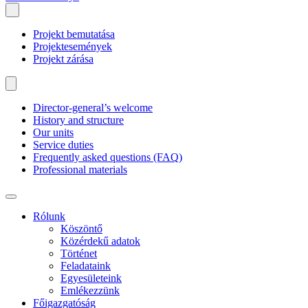
Projekt bemutatása
Projektesemények
Projekt zárása
Director-general’s welcome
History and structure
Our units
Service duties
Frequently asked questions (FAQ)
Professional materials
Rólunk
Köszöntő
Közérdekű adatok
Történet
Feladataink
Egyesületeink
Emlékezzünk
Főigazgatóság