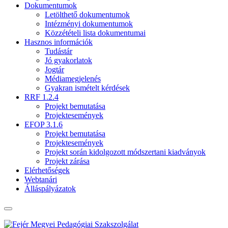
Dokumentumok
Letölthető dokumentumok
Intézményi dokumentumok
Közzétételi lista dokumentumai
Hasznos információk
Tudástár
Jó gyakorlatok
Jogtár
Médiamegjelenés
Gyakran ismételt kérdések
RRF 1.2.4
Projekt bemutatása
Projektesemények
EFOP 3.1.6
Projekt bemutatása
Projektesemények
Projekt során kidolgozott módszertani kiadványok
Projekt zárása
Elérhetőségek
Webtanári
Álláspályázatok