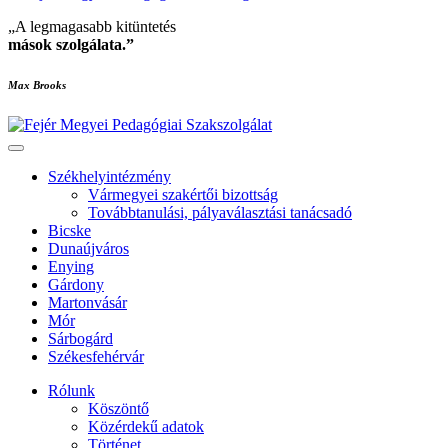
„A legmagasabb kitüntetés
mások szolgálata
.”
Max Brooks
Székhelyintézmény
Vármegyei szakértői bizottság
Továbbtanulási, pályaválasztási tanácsadó
Bicske
Dunaújváros
Enying
Gárdony
Martonvásár
Mór
Sárbogárd
Székesfehérvár
Rólunk
Köszöntő
Közérdekű adatok
Történet