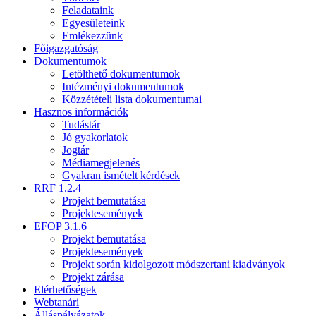
Feladataink
Egyesületeink
Emlékezzünk
Főigazgatóság
Dokumentumok
Letölthető dokumentumok
Intézményi dokumentumok
Közzétételi lista dokumentumai
Hasznos információk
Tudástár
Jó gyakorlatok
Jogtár
Médiamegjelenés
Gyakran ismételt kérdések
RRF 1.2.4
Projekt bemutatása
Projektesemények
EFOP 3.1.6
Projekt bemutatása
Projektesemények
Projekt során kidolgozott módszertani kiadványok
Projekt zárása
Elérhetőségek
Webtanári
Álláspályázatok