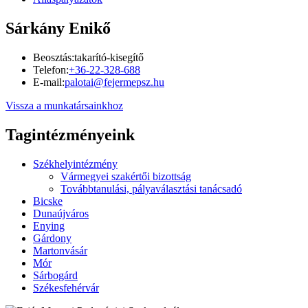
Sárkány Enikő
Beosztás:
takarító-kisegítő
Telefon:
+36-22-328-688
E-mail:
palotai@fejermepsz.hu
Vissza a munkatársainkhoz
Tagintézményeink
Székhelyintézmény
Vármegyei szakértői bizottság
Továbbtanulási, pályaválasztási tanácsadó
Bicske
Dunaújváros
Enying
Gárdony
Martonvásár
Mór
Sárbogárd
Székesfehérvár