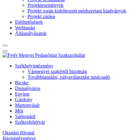
Projektesemények
Projekt során kidolgozott módszertani kiadványok
Projekt zárása
Elérhetőségek
Webtanári
Álláspályázatok
Székhelyintézmény
Vármegyei szakértői bizottság
Továbbtanulási, pályaválasztási tanácsadó
Bicske
Dunaújváros
Enying
Gárdony
Martonvásár
Mór
Sárbogárd
Székesfehérvár
Oktatási Hivatal
Bázisintézménye