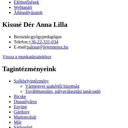
Elérhetőségek
Webtanári
Álláspályázatok
Kissné Dér Anna Lilla
Beosztás:
gyógypedagógus
Telefon:
+36-22-331-034
E-mail:
palotai@fejermepsz.hu
Vissza a munkatársainkhoz
Tagintézményeink
Székhelyintézmény
Vármegyei szakértői bizottság
Továbbtanulási, pályaválasztási tanácsadó
Bicske
Dunaújváros
Enying
Gárdony
Martonvásár
Mór
Sárbogárd