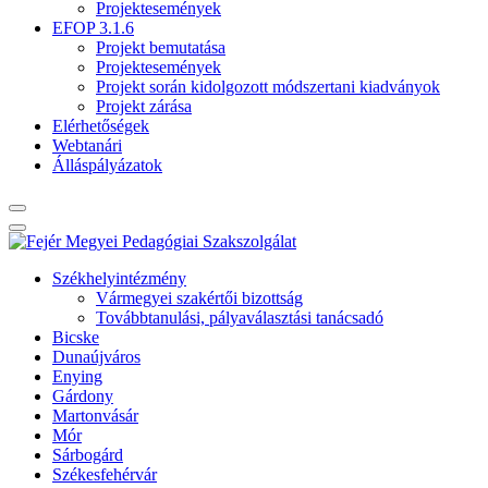
Projektesemények
EFOP 3.1.6
Projekt bemutatása
Projektesemények
Projekt során kidolgozott módszertani kiadványok
Projekt zárása
Elérhetőségek
Webtanári
Álláspályázatok
Székhelyintézmény
Vármegyei szakértői bizottság
Továbbtanulási, pályaválasztási tanácsadó
Bicske
Dunaújváros
Enying
Gárdony
Martonvásár
Mór
Sárbogárd
Székesfehérvár