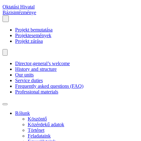
Oktatási Hivatal
Bázisintézménye
Projekt bemutatása
Projektesemények
Projekt zárása
Director-general’s welcome
History and structure
Our units
Service duties
Frequently asked questions (FAQ)
Professional materials
Rólunk
Köszöntő
Közérdekű adatok
Történet
Feladataink