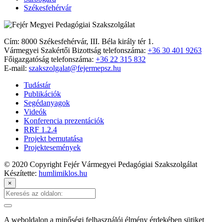
Székesfehérvár
Cím: 8000 Székesfehérvár, III. Béla király tér 1.
Vármegyei Szakértői Bizottság telefonszáma:
+36 30 401 9263
Főigazgatóság telefonszáma:
+36 22 315 832
E-mail:
szakszolgalat@fejermepsz.hu
Tudástár
Publikációk
Segédanyagok
Videók
Konferencia prezentációk
RRF 1.2.4
Projekt bemutatása
Projektesemények
© 2020 Copyright Fejér Vármegyei Pedagógiai Szakszolgálat
Készítette:
humlimiklos.hu
×
A weboldalon a minőségi felhasználói élmény érdekében sütiket