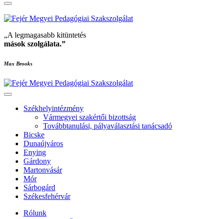
„A legmagasabb kitüntetés
mások szolgálata
.”
Max Brooks
Székhelyintézmény
Vármegyei szakértői bizottság
Továbbtanulási, pályaválasztási tanácsadó
Bicske
Dunaújváros
Enying
Gárdony
Martonvásár
Mór
Sárbogárd
Székesfehérvár
Rólunk