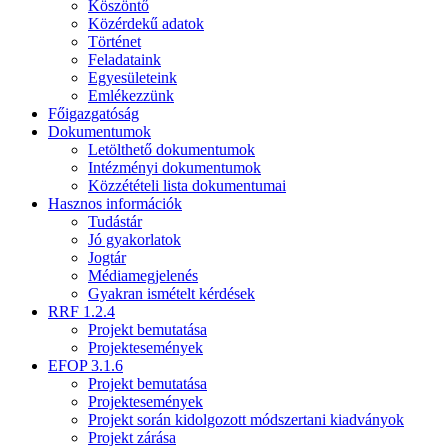
Köszöntő
Közérdekű adatok
Történet
Feladataink
Egyesületeink
Emlékezzünk
Főigazgatóság
Dokumentumok
Letölthető dokumentumok
Intézményi dokumentumok
Közzétételi lista dokumentumai
Hasznos információk
Tudástár
Jó gyakorlatok
Jogtár
Médiamegjelenés
Gyakran ismételt kérdések
RRF 1.2.4
Projekt bemutatása
Projektesemények
EFOP 3.1.6
Projekt bemutatása
Projektesemények
Projekt során kidolgozott módszertani kiadványok
Projekt zárása