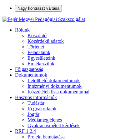
Nagy kontraszt váltása
Rólunk
Köszöntő
Közérdekű adatok
Történet
Feladataink
Egyesületeink
Emlékezzünk
Főigazgatóság
Dokumentumok
Letölthető dokumentumok
Intézményi dokumentumok
Közzétételi lista dokumentumai
Hasznos információk
Tudástár
Jó gyakorlatok
Jogtár
Médiamegjelenés
Gyakran ismételt kérdések
RRF 1.2.4
Projekt bemutatása