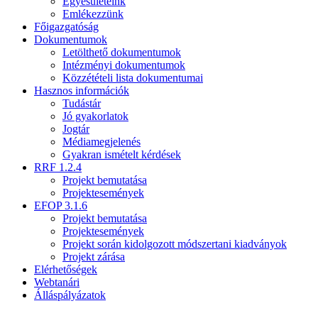
Egyesületeink
Emlékezzünk
Főigazgatóság
Dokumentumok
Letölthető dokumentumok
Intézményi dokumentumok
Közzétételi lista dokumentumai
Hasznos információk
Tudástár
Jó gyakorlatok
Jogtár
Médiamegjelenés
Gyakran ismételt kérdések
RRF 1.2.4
Projekt bemutatása
Projektesemények
EFOP 3.1.6
Projekt bemutatása
Projektesemények
Projekt során kidolgozott módszertani kiadványok
Projekt zárása
Elérhetőségek
Webtanári
Álláspályázatok