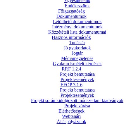
Egyesületeink
Emlékezzünk
Főigazgatóság
Dokumentumok
Letölthető dokumentumok
Intézményi dokumentumok
Közzétételi lista dokumentumai
Hasznos információk
Tudástár
Jó gyakorlatok
Jogtár
Médiamegjelenés
Gyakran ismételt kérdések
RRF 1.2.4
Projekt bemutatása
Projektesemények
EFOP 3.1.6
Projekt bemutatása
Projektesemények
Projekt során kidolgozott módszertani kiadványok
Projekt zárása
Elérhetőségek
Webtanári
Álláspályázatok