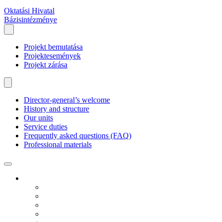
Oktatási Hivatal
Bázisintézménye
Projekt bemutatása
Projektesemények
Projekt zárása
Director-general’s welcome
History and structure
Our units
Service duties
Frequently asked questions (FAQ)
Professional materials