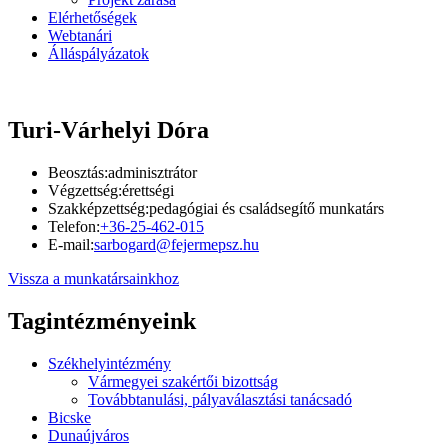
Elérhetőségek
Webtanári
Álláspályázatok
Turi-Várhelyi Dóra
Beosztás:
adminisztrátor
Végzettség:
érettségi
Szakképzettség:
pedagógiai és családsegítő munkatárs
Telefon:
+36-25-462-015
E-mail:
sarbogard@fejermepsz.hu
Vissza a munkatársainkhoz
Tagintézményeink
Székhelyintézmény
Vármegyei szakértői bizottság
Továbbtanulási, pályaválasztási tanácsadó
Bicske
Dunaújváros