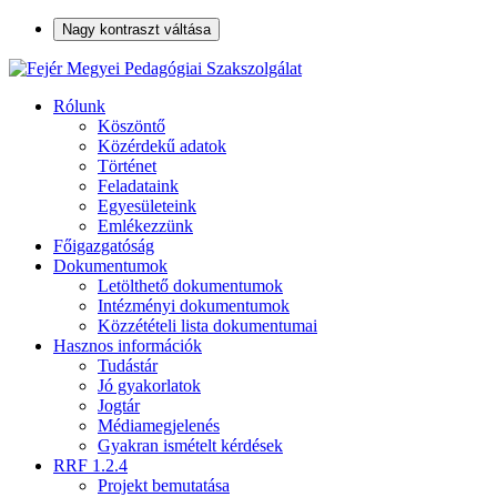
Nagy kontraszt váltása
Rólunk
Köszöntő
Közérdekű adatok
Történet
Feladataink
Egyesületeink
Emlékezzünk
Főigazgatóság
Dokumentumok
Letölthető dokumentumok
Intézményi dokumentumok
Közzétételi lista dokumentumai
Hasznos információk
Tudástár
Jó gyakorlatok
Jogtár
Médiamegjelenés
Gyakran ismételt kérdések
RRF 1.2.4
Projekt bemutatása