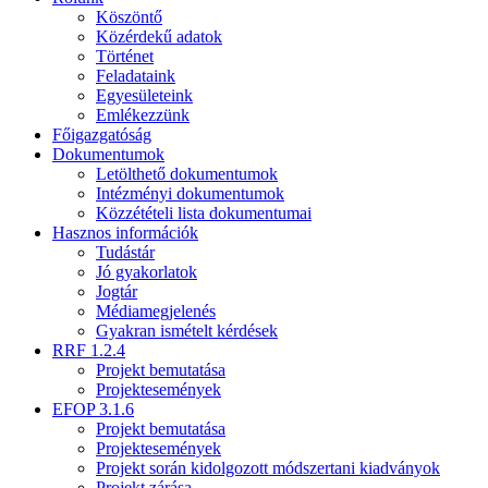
Köszöntő
Közérdekű adatok
Történet
Feladataink
Egyesületeink
Emlékezzünk
Főigazgatóság
Dokumentumok
Letölthető dokumentumok
Intézményi dokumentumok
Közzétételi lista dokumentumai
Hasznos információk
Tudástár
Jó gyakorlatok
Jogtár
Médiamegjelenés
Gyakran ismételt kérdések
RRF 1.2.4
Projekt bemutatása
Projektesemények
EFOP 3.1.6
Projekt bemutatása
Projektesemények
Projekt során kidolgozott módszertani kiadványok
Projekt zárása