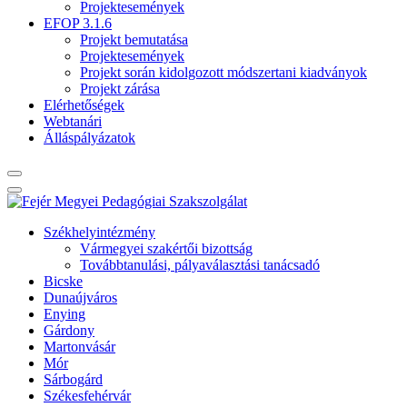
Projektesemények
EFOP 3.1.6
Projekt bemutatása
Projektesemények
Projekt során kidolgozott módszertani kiadványok
Projekt zárása
Elérhetőségek
Webtanári
Álláspályázatok
Székhelyintézmény
Vármegyei szakértői bizottság
Továbbtanulási, pályaválasztási tanácsadó
Bicske
Dunaújváros
Enying
Gárdony
Martonvásár
Mór
Sárbogárd
Székesfehérvár