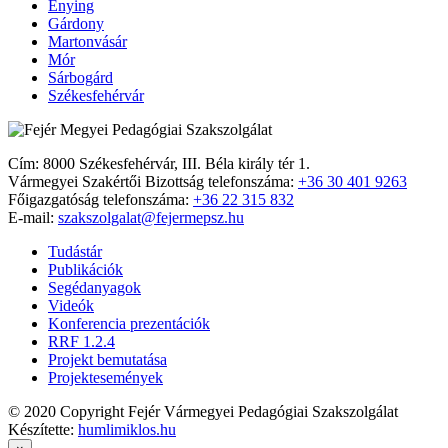
Enying
Gárdony
Martonvásár
Mór
Sárbogárd
Székesfehérvár
Cím: 8000 Székesfehérvár, III. Béla király tér 1.
Vármegyei Szakértői Bizottság telefonszáma:
+36 30 401 9263
Főigazgatóság telefonszáma:
+36 22 315 832
E-mail:
szakszolgalat@fejermepsz.hu
Tudástár
Publikációk
Segédanyagok
Videók
Konferencia prezentációk
RRF 1.2.4
Projekt bemutatása
Projektesemények
© 2020 Copyright Fejér Vármegyei Pedagógiai Szakszolgálat
Készítette:
humlimiklos.hu