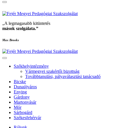
„A legmagasabb kitüntetés
mások szolgálata
.”
Max Brooks
Székhelyintézmény
Vármegyei szakértői bizottság
Továbbtanulási, pályaválasztási tanácsadó
Bicske
Dunaújváros
Enying
Gárdony
Martonvásár
Mór
Sárbogárd
Székesfehérvár
Rólunk