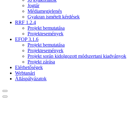
Jogtár
Médiamegjelenés
Gyakran ismételt kérdések
RRF 1.2.4
Projekt bemutatása
Projektesemények
EFOP 3.1.6
Projekt bemutatása
Projektesemények
Projekt során kidolgozott módszertani kiadványok
Projekt zárása
Elérhetőségek
Webtanári
Álláspályázatok