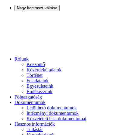
Nagy kontraszt váltása
Rólunk
Köszöntő
Közérdekű adatok
Történet
Feladataink
Egyesületeink
Emlékezzünk
Főigazgatóság
Dokumentumok
Letölthető dokumentumok
Intézményi dokumentumok
Közzétételi lista dokumentumai
Hasznos információk
Tudástár
Jó gyakorlatok