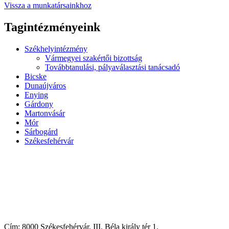
Vissza a munkatársainkhoz
Tagintézményeink
Székhelyintézmény
Vármegyei szakértői bizottság
Továbbtanulási, pályaválasztási tanácsadó
Bicske
Dunaújváros
Enying
Gárdony
Martonvásár
Mór
Sárbogárd
Székesfehérvár
Cím: 8000 Székesfehérvár, III. Béla király tér 1.