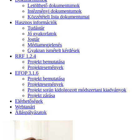
Letölthető dokumentumok
Intézményi dokumentumok
Közzétételi lista dokumentumai
Hasznos információk
Tudástár
Jó gyakorlatok
Jogtár
Médiamegjelenés
Gyakran ismételt kérdések
RRF 1.2.4
Projekt bemutatása
Projektesemények
EFOP 3.1.6
Projekt bemutatása
Projektesemények
Projekt során kidolgozott módszertani kiadványok
Projekt zárása
Elérhetőségek
Webtanári
Álláspályázatok