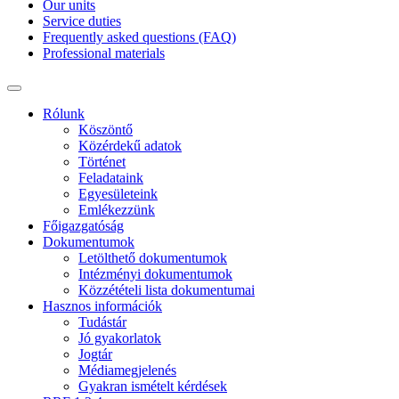
Our units
Service duties
Frequently asked questions (FAQ)
Professional materials
Rólunk
Köszöntő
Közérdekű adatok
Történet
Feladataink
Egyesületeink
Emlékezzünk
Főigazgatóság
Dokumentumok
Letölthető dokumentumok
Intézményi dokumentumok
Közzétételi lista dokumentumai
Hasznos információk
Tudástár
Jó gyakorlatok
Jogtár
Médiamegjelenés
Gyakran ismételt kérdések