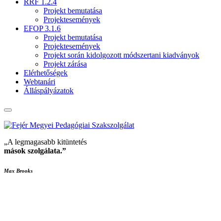
RRF 1.2.4
Projekt bemutatása
Projektesemények
EFOP 3.1.6
Projekt bemutatása
Projektesemények
Projekt során kidolgozott módszertani kiadványok
Projekt zárása
Elérhetőségek
Webtanári
Álláspályázatok
„A legmagasabb kitüntetés
mások szolgálata
.”
Max Brooks