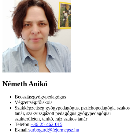
Németh Anikó
Beosztás:
gyógypedagógus
Végzettség:
főiskola
Szakképzettség:
gyógypedagógus, pszichopedagógia szakos
tanár, szakvizsgázott pedagógus gyógypedagógiai
szakterületen, tanító, rajz szakos tanár
Telefon:
+36-25-462-015
E-mail:
sarbogard@fejermepsz.hu