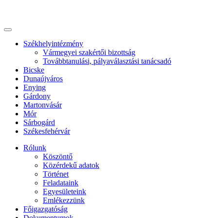
Székhelyintézmény
Vármegyei szakértői bizottság
Továbbtanulási, pályaválasztási tanácsadó
Bicske
Dunaújváros
Enying
Gárdony
Martonvásár
Mór
Sárbogárd
Székesfehérvár
Rólunk
Köszöntő
Közérdekű adatok
Történet
Feladataink
Egyesületeink
Emlékezzünk
Főigazgatóság
Dokumentumok