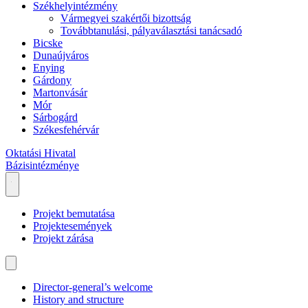
Székhelyintézmény
Vármegyei szakértői bizottság
Továbbtanulási, pályaválasztási tanácsadó
Bicske
Dunaújváros
Enying
Gárdony
Martonvásár
Mór
Sárbogárd
Székesfehérvár
Oktatási Hivatal
Bázisintézménye
Projekt bemutatása
Projektesemények
Projekt zárása
Director-general’s welcome
History and structure