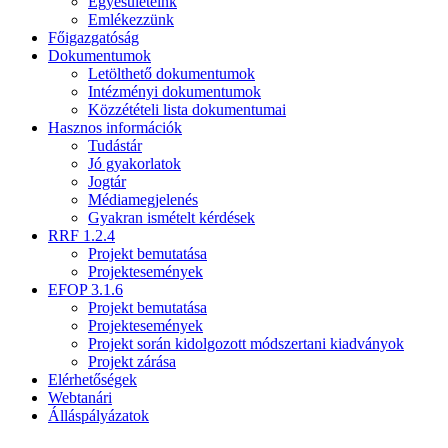
Egyesületeink
Emlékezzünk
Főigazgatóság
Dokumentumok
Letölthető dokumentumok
Intézményi dokumentumok
Közzétételi lista dokumentumai
Hasznos információk
Tudástár
Jó gyakorlatok
Jogtár
Médiamegjelenés
Gyakran ismételt kérdések
RRF 1.2.4
Projekt bemutatása
Projektesemények
EFOP 3.1.6
Projekt bemutatása
Projektesemények
Projekt során kidolgozott módszertani kiadványok
Projekt zárása
Elérhetőségek
Webtanári
Álláspályázatok