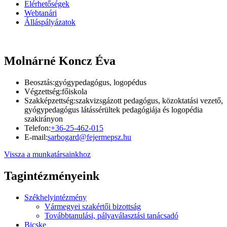
Elérhetőségek
Webtanári
Álláspályázatok
Molnárné Koncz Éva
Beosztás:
gyógypedagógus, logopédus
Végzettség:
főiskola
Szakképzettség:
szakvizsgázott pedagógus, közoktatási vezető,
gyógypedagógus látássérültek pedagógiája és logopédia
szakirányon
Telefon:
+36-25-462-015
E-mail:
sarbogard@fejermepsz.hu
Vissza a munkatársainkhoz
Tagintézményeink
Székhelyintézmény
Vármegyei szakértői bizottság
Továbbtanulási, pályaválasztási tanácsadó
Bicske