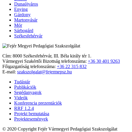
Dunaújváros
Enying
Gárdony
Martonvásár
Mór
Sárbogárd
Székesfehérvár
Cím: 8000 Székesfehérvár, III. Béla király tér 1.
Vármegyei Szakértői Bizottság telefonszáma:
+36 30 401 9263
Főigazgatóság telefonszáma:
+36 22 315 832
E-mail:
szakszolgalat@fejermepsz.hu
Tudástár
Publikációk
Segédanyagok
Videók
Konferencia prezentációk
RRF 1.2.4
Projekt bemutatása
Projektesemények
© 2020 Copyright Fejér Vármegyei Pedagógiai Szakszolgálat