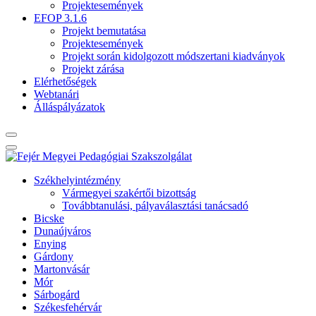
Projektesemények
EFOP 3.1.6
Projekt bemutatása
Projektesemények
Projekt során kidolgozott módszertani kiadványok
Projekt zárása
Elérhetőségek
Webtanári
Álláspályázatok
Székhelyintézmény
Vármegyei szakértői bizottság
Továbbtanulási, pályaválasztási tanácsadó
Bicske
Dunaújváros
Enying
Gárdony
Martonvásár
Mór
Sárbogárd
Székesfehérvár