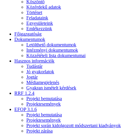
Köszöntő
Közérdekű adatok
Történet
Feladataink
Egyesületeink
Emlékezzünk
Főigazgatóság
Dokumentumok
Letölthető dokumentumok
Intézményi dokumentumok
Közzétételi lista dokumentumai
Hasznos információk
Tudástár
Jó gyakorlatok
Jogtár
Médiamegjelenés
Gyakran ismételt kérdések
RRF 1.2.4
Projekt bemutatása
Projektesemények
EFOP 3.1.6
Projekt bemutatása
Projektesemények
Projekt során kidolgozott módszertani kiadványok
Projekt zárása