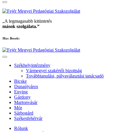
„A legmagasabb kitüntetés
mások szolgálata
.”
Max Brooks
Székhelyintézmény
Vármegyei szakértői bizottság
Továbbtanulási, pályaválasztási tanácsadó
Bicske
Dunaújváros
Enying
Gárdony
Martonvásár
Mór
Sárbogárd
Székesfehérvár
Rólunk