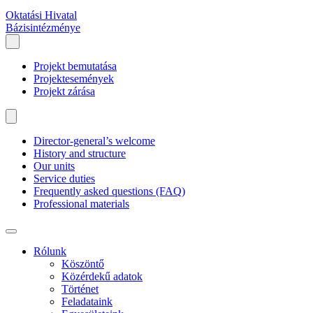
Oktatási Hivatal
Bázisintézménye
Projekt bemutatása
Projektesemények
Projekt zárása
Director-general’s welcome
History and structure
Our units
Service duties
Frequently asked questions (FAQ)
Professional materials
Rólunk
Köszöntő
Közérdekű adatok
Történet
Feladataink