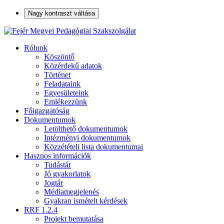
Nagy kontraszt váltása
Rólunk
Köszöntő
Közérdekű adatok
Történet
Feladataink
Egyesületeink
Emlékezzünk
Főigazgatóság
Dokumentumok
Letölthető dokumentumok
Intézményi dokumentumok
Közzétételi lista dokumentumai
Hasznos információk
Tudástár
Jó gyakorlatok
Jogtár
Médiamegjelenés
Gyakran ismételt kérdések
RRF 1.2.4
Projekt bemutatása