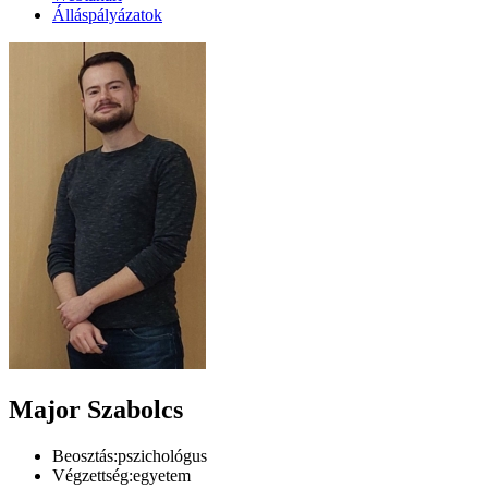
Álláspályázatok
Major Szabolcs
Beosztás:
pszichológus
Végzettség:
egyetem