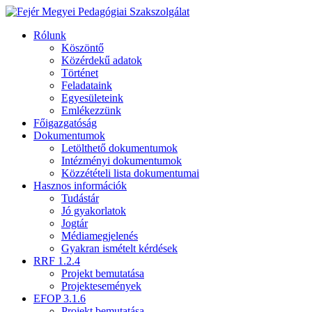
Rólunk
Köszöntő
Közérdekű adatok
Történet
Feladataink
Egyesületeink
Emlékezzünk
Főigazgatóság
Dokumentumok
Letölthető dokumentumok
Intézményi dokumentumok
Közzétételi lista dokumentumai
Hasznos információk
Tudástár
Jó gyakorlatok
Jogtár
Médiamegjelenés
Gyakran ismételt kérdések
RRF 1.2.4
Projekt bemutatása
Projektesemények
EFOP 3.1.6
Projekt bemutatása