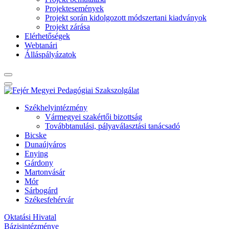
Projektesemények
Projekt során kidolgozott módszertani kiadványok
Projekt zárása
Elérhetőségek
Webtanári
Álláspályázatok
Székhelyintézmény
Vármegyei szakértői bizottság
Továbbtanulási, pályaválasztási tanácsadó
Bicske
Dunaújváros
Enying
Gárdony
Martonvásár
Mór
Sárbogárd
Székesfehérvár
Oktatási Hivatal
Bázisintézménye