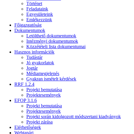
Történet
Feladataink
Egyesületeink
Emlékezzünk
Főigazgatóság
Dokumentumok
Letölthető dokumentumok
Intézményi dokumentumok
Közzétételi lista dokumentumai
Hasznos információk
Tudástár
Jó gyakorlatok
Jogtár
Médiamegjelenés
Gyakran ismételt kérdések
RRF 1.2.4
Projekt bemutatása
Projektesemények
EFOP 3.1.6
Projekt bemutatása
Projektesemények
Projekt során kidolgozott módszertani kiadványok
Projekt zárása
Elérhetőségek
Webtanári