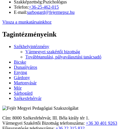
Szakképzettség:
Pszichológus
Telefon:
+36-25-462-015
E-mail:
sarbogard@fejermepsz.hu
Vissza a munkatársainkhoz
Tagintézményeink
Székhelyintézmény
Vármegyei szakértői bizottság
Továbbtanulási, pályaválasztási tanácsadó
Bicske
Dunaújváros
Enying
Gárdony
Martonvásár
Mór
Sárbogárd
Székesfehérvár
Cím: 8000 Székesfehérvár, III. Béla király tér 1.
Vármegyei Szakértői Bizottság telefonszáma:
+36 30 401 9263
Főigazgatóság telefonszáma:
+36 22 315 832