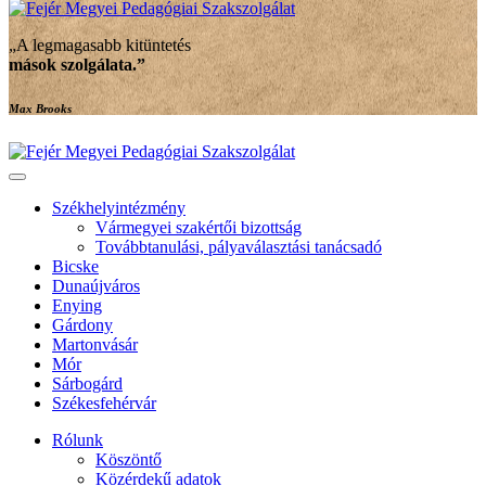
„A legmagasabb kitüntetés
mások szolgálata
.”
Max Brooks
Székhelyintézmény
Vármegyei szakértői bizottság
Továbbtanulási, pályaválasztási tanácsadó
Bicske
Dunaújváros
Enying
Gárdony
Martonvásár
Mór
Sárbogárd
Székesfehérvár
Rólunk
Köszöntő
Közérdekű adatok