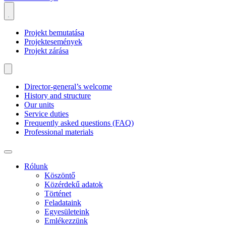
Projekt bemutatása
Projektesemények
Projekt zárása
Director-general’s welcome
History and structure
Our units
Service duties
Frequently asked questions (FAQ)
Professional materials
Rólunk
Köszöntő
Közérdekű adatok
Történet
Feladataink
Egyesületeink
Emlékezzünk