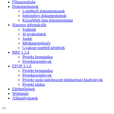
Főigazgatóság
Dokumentumok
Letölthető dokumentumok
Intézményi dokumentumok
Közzétételi lista dokumentumai
Hasznos információk
Tudástár
Jó gyakorlatok
Jogtár
Médiamegjelenés
Gyakran ismételt kérdések
RRF 1.2.4
Projekt bemutatása
Projektesemények
EFOP 3.1.6
Projekt bemutatása
Projektesemények
Projekt során kidolgozott módszertani kiadványok
Projekt zárása
Elérhetőségek
Webtanári
Álláspályázatok