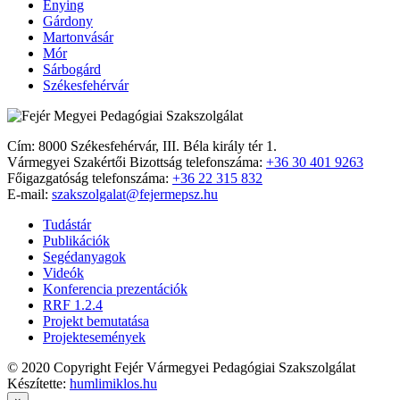
Enying
Gárdony
Martonvásár
Mór
Sárbogárd
Székesfehérvár
Cím: 8000 Székesfehérvár, III. Béla király tér 1.
Vármegyei Szakértői Bizottság telefonszáma:
+36 30 401 9263
Főigazgatóság telefonszáma:
+36 22 315 832
E-mail:
szakszolgalat@fejermepsz.hu
Tudástár
Publikációk
Segédanyagok
Videók
Konferencia prezentációk
RRF 1.2.4
Projekt bemutatása
Projektesemények
© 2020 Copyright Fejér Vármegyei Pedagógiai Szakszolgálat
Készítette:
humlimiklos.hu