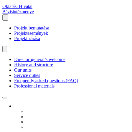
Oktatási Hivatal
Bázisintézménye
Projekt bemutatása
Projektesemények
Projekt zárása
Director-general’s welcome
History and structure
Our units
Service duties
Frequently asked questions (FAQ)
Professional materials