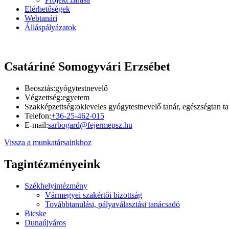
Elérhetőségek
Webtanári
Álláspályázatok
Csatáriné Somogyvári Erzsébet
Beosztás:
gyógytestnevelő
Végzettség:
egyetem
Szakképzettség:
okleveles gyógytestnevelő tanár, egészségtan ta
Telefon:
+36-25-462-015
E-mail:
sarbogard@fejermepsz.hu
Vissza a munkatársainkhoz
Tagintézményeink
Székhelyintézmény
Vármegyei szakértői bizottság
Továbbtanulási, pályaválasztási tanácsadó
Bicske
Dunaújváros