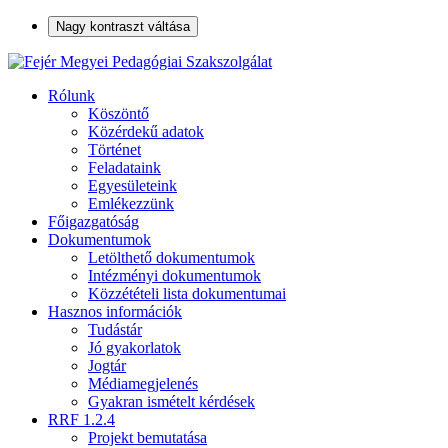
Nagy kontraszt váltása
Rólunk
Köszöntő
Közérdekű adatok
Történet
Feladataink
Egyesületeink
Emlékezzünk
Főigazgatóság
Dokumentumok
Letölthető dokumentumok
Intézményi dokumentumok
Közzétételi lista dokumentumai
Hasznos információk
Tudástár
Jó gyakorlatok
Jogtár
Médiamegjelenés
Gyakran ismételt kérdések
RRF 1.2.4
Projekt bemutatása