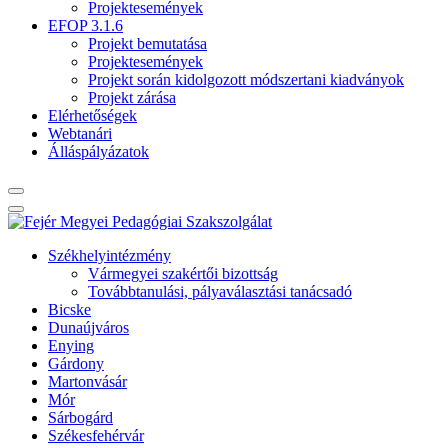
Projektesemények
EFOP 3.1.6
Projekt bemutatása
Projektesemények
Projekt során kidolgozott módszertani kiadványok
Projekt zárása
Elérhetőségek
Webtanári
Álláspályázatok
Székhelyintézmény
Vármegyei szakértői bizottság
Továbbtanulási, pályaválasztási tanácsadó
Bicske
Dunaújváros
Enying
Gárdony
Martonvásár
Mór
Sárbogárd
Székesfehérvár