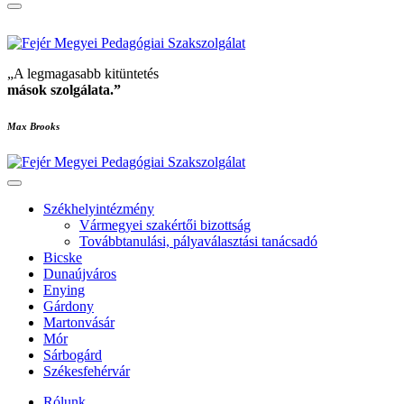
„A legmagasabb kitüntetés
mások szolgálata
.”
Max Brooks
Székhelyintézmény
Vármegyei szakértői bizottság
Továbbtanulási, pályaválasztási tanácsadó
Bicske
Dunaújváros
Enying
Gárdony
Martonvásár
Mór
Sárbogárd
Székesfehérvár
Rólunk