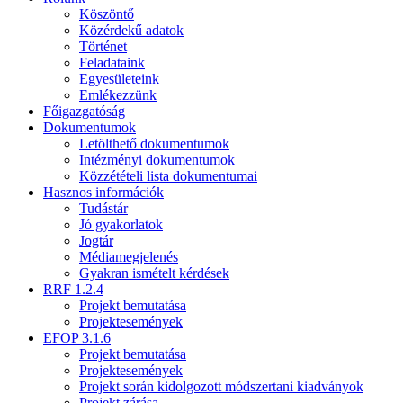
Köszöntő
Közérdekű adatok
Történet
Feladataink
Egyesületeink
Emlékezzünk
Főigazgatóság
Dokumentumok
Letölthető dokumentumok
Intézményi dokumentumok
Közzétételi lista dokumentumai
Hasznos információk
Tudástár
Jó gyakorlatok
Jogtár
Médiamegjelenés
Gyakran ismételt kérdések
RRF 1.2.4
Projekt bemutatása
Projektesemények
EFOP 3.1.6
Projekt bemutatása
Projektesemények
Projekt során kidolgozott módszertani kiadványok
Projekt zárása