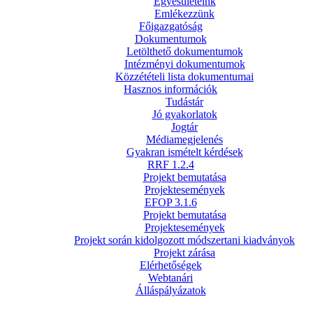
Egyesületeink
Emlékezzünk
Főigazgatóság
Dokumentumok
Letölthető dokumentumok
Intézményi dokumentumok
Közzétételi lista dokumentumai
Hasznos információk
Tudástár
Jó gyakorlatok
Jogtár
Médiamegjelenés
Gyakran ismételt kérdések
RRF 1.2.4
Projekt bemutatása
Projektesemények
EFOP 3.1.6
Projekt bemutatása
Projektesemények
Projekt során kidolgozott módszertani kiadványok
Projekt zárása
Elérhetőségek
Webtanári
Álláspályázatok