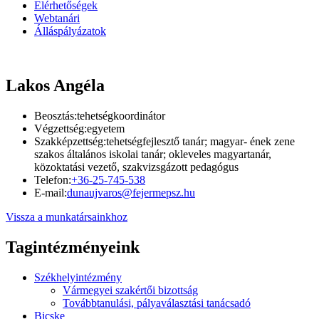
Elérhetőségek
Webtanári
Álláspályázatok
Lakos Angéla
Beosztás:
tehetségkoordinátor
Végzettség:
egyetem
Szakképzettség:
tehetségfejlesztő tanár; magyar- ének zene
szakos általános iskolai tanár; okleveles magyartanár,
közoktatási vezető, szakvizsgázott pedagógus
Telefon:
+36-25-745-538
E-mail:
dunaujvaros@fejermepsz.hu
Vissza a munkatársainkhoz
Tagintézményeink
Székhelyintézmény
Vármegyei szakértői bizottság
Továbbtanulási, pályaválasztási tanácsadó
Bicske