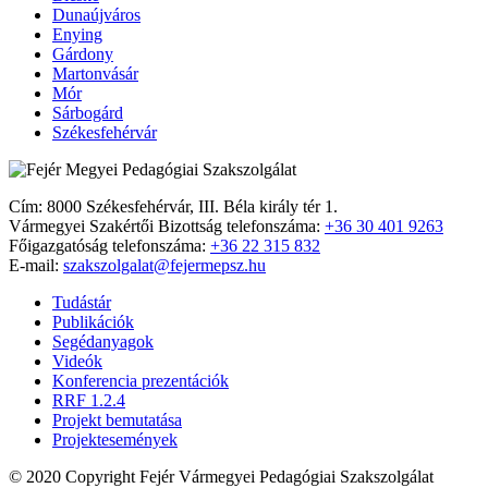
Dunaújváros
Enying
Gárdony
Martonvásár
Mór
Sárbogárd
Székesfehérvár
Cím: 8000 Székesfehérvár, III. Béla király tér 1.
Vármegyei Szakértői Bizottság telefonszáma:
+36 30 401 9263
Főigazgatóság telefonszáma:
+36 22 315 832
E-mail:
szakszolgalat@fejermepsz.hu
Tudástár
Publikációk
Segédanyagok
Videók
Konferencia prezentációk
RRF 1.2.4
Projekt bemutatása
Projektesemények
© 2020 Copyright Fejér Vármegyei Pedagógiai Szakszolgálat