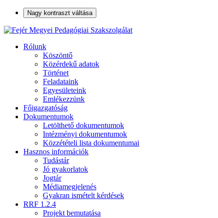
Nagy kontraszt váltása
Rólunk
Köszöntő
Közérdekű adatok
Történet
Feladataink
Egyesületeink
Emlékezzünk
Főigazgatóság
Dokumentumok
Letölthető dokumentumok
Intézményi dokumentumok
Közzétételi lista dokumentumai
Hasznos információk
Tudástár
Jó gyakorlatok
Jogtár
Médiamegjelenés
Gyakran ismételt kérdések
RRF 1.2.4
Projekt bemutatása