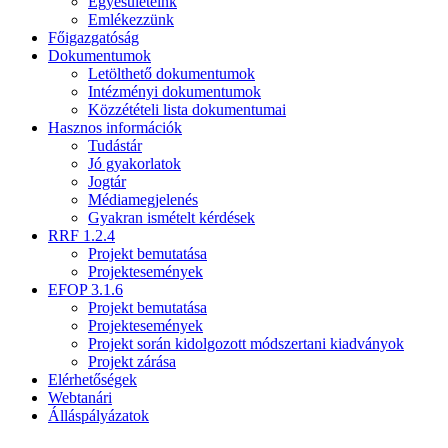
Egyesületeink
Emlékezzünk
Főigazgatóság
Dokumentumok
Letölthető dokumentumok
Intézményi dokumentumok
Közzétételi lista dokumentumai
Hasznos információk
Tudástár
Jó gyakorlatok
Jogtár
Médiamegjelenés
Gyakran ismételt kérdések
RRF 1.2.4
Projekt bemutatása
Projektesemények
EFOP 3.1.6
Projekt bemutatása
Projektesemények
Projekt során kidolgozott módszertani kiadványok
Projekt zárása
Elérhetőségek
Webtanári
Álláspályázatok