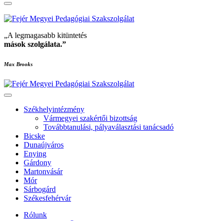
„A legmagasabb kitüntetés
mások szolgálata
.”
Max Brooks
Székhelyintézmény
Vármegyei szakértői bizottság
Továbbtanulási, pályaválasztási tanácsadó
Bicske
Dunaújváros
Enying
Gárdony
Martonvásár
Mór
Sárbogárd
Székesfehérvár
Rólunk