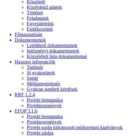
Köszöntő
Közérdekű adatok
Történet
Feladataink
Egyesületeink
Emlékezzünk
Főigazgatóság
Dokumentumok
Letölthető dokumentumok
Intézményi dokumentumok
Közzétételi lista dokumentumai
Hasznos információk
Tudástár
Jó gyakorlatok
Jogtár
Médiamegjelenés
Gyakran ismételt kérdések
RRF 1.2.4
Projekt bemutatása
Projektesemények
EFOP 3.1.6
Projekt bemutatása
Projektesemények
Projekt során kidolgozott módszertani kiadványok
Projekt zárása