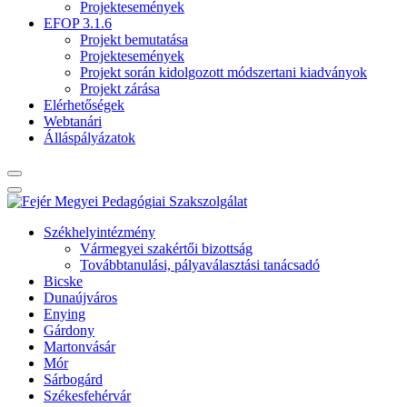
Projektesemények
EFOP 3.1.6
Projekt bemutatása
Projektesemények
Projekt során kidolgozott módszertani kiadványok
Projekt zárása
Elérhetőségek
Webtanári
Álláspályázatok
Székhelyintézmény
Vármegyei szakértői bizottság
Továbbtanulási, pályaválasztási tanácsadó
Bicske
Dunaújváros
Enying
Gárdony
Martonvásár
Mór
Sárbogárd
Székesfehérvár