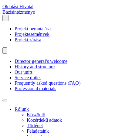
Oktatási Hivatal
Bázisintézménye
Projekt bemutatása
Projektesemények
Projekt zárása
Director-general’s welcome
History and structure
Our units
Service duties
Frequently asked questions (FAQ)
Professional materials
Rólunk
Köszöntő
Közérdekű adatok
Történet
Feladataink