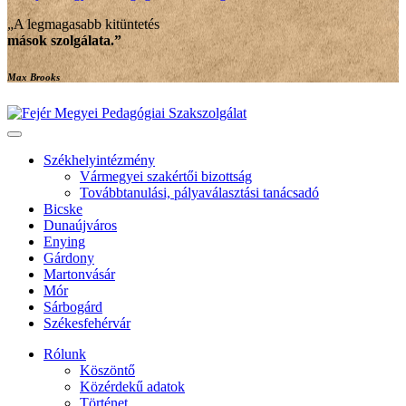
„A legmagasabb kitüntetés
mások szolgálata
.”
Max Brooks
Székhelyintézmény
Vármegyei szakértői bizottság
Továbbtanulási, pályaválasztási tanácsadó
Bicske
Dunaújváros
Enying
Gárdony
Martonvásár
Mór
Sárbogárd
Székesfehérvár
Rólunk
Köszöntő
Közérdekű adatok
Történet