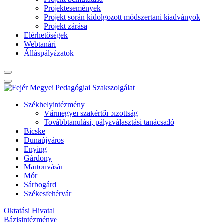
Projektesemények
Projekt során kidolgozott módszertani kiadványok
Projekt zárása
Elérhetőségek
Webtanári
Álláspályázatok
Székhelyintézmény
Vármegyei szakértői bizottság
Továbbtanulási, pályaválasztási tanácsadó
Bicske
Dunaújváros
Enying
Gárdony
Martonvásár
Mór
Sárbogárd
Székesfehérvár
Oktatási Hivatal
Bázisintézménye