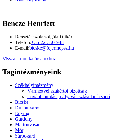
Bencze Henriett
Beosztás:
szakszolgálati titkár
Telefon:
+36-22-350-948
E-mail:
bicske@fejermepsz.hu
Vissza a munkatársainkhoz
Tagintézményeink
Székhelyintézmény
Vármegyei szakértői bizottság
Továbbtanulási, pályaválasztási tanácsadó
Bicske
Dunaújváros
Enying
Gárdony
Martonvásár
Mór
Sárbogárd