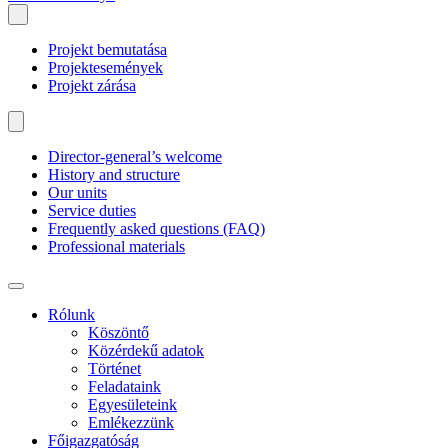
Projekt bemutatása
Projektesemények
Projekt zárása
Director-general’s welcome
History and structure
Our units
Service duties
Frequently asked questions (FAQ)
Professional materials
Rólunk
Köszöntő
Közérdekű adatok
Történet
Feladataink
Egyesületeink
Emlékezzünk
Főigazgatóság