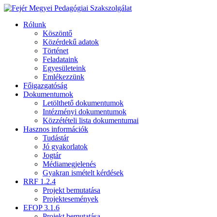
Rólunk
Köszöntő
Közérdekű adatok
Történet
Feladataink
Egyesületeink
Emlékezzünk
Főigazgatóság
Dokumentumok
Letölthető dokumentumok
Intézményi dokumentumok
Közzétételi lista dokumentumai
Hasznos információk
Tudástár
Jó gyakorlatok
Jogtár
Médiamegjelenés
Gyakran ismételt kérdések
RRF 1.2.4
Projekt bemutatása
Projektesemények
EFOP 3.1.6
Projekt bemutatása