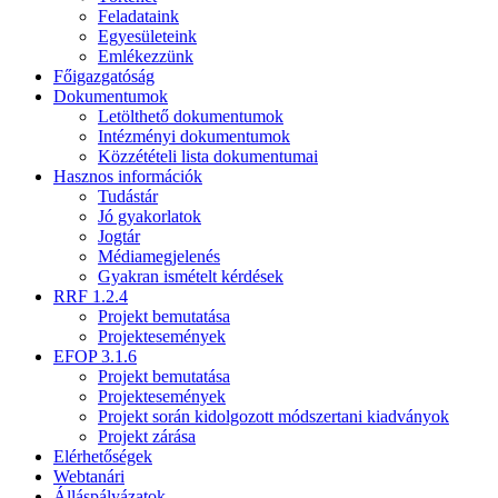
Feladataink
Egyesületeink
Emlékezzünk
Főigazgatóság
Dokumentumok
Letölthető dokumentumok
Intézményi dokumentumok
Közzétételi lista dokumentumai
Hasznos információk
Tudástár
Jó gyakorlatok
Jogtár
Médiamegjelenés
Gyakran ismételt kérdések
RRF 1.2.4
Projekt bemutatása
Projektesemények
EFOP 3.1.6
Projekt bemutatása
Projektesemények
Projekt során kidolgozott módszertani kiadványok
Projekt zárása
Elérhetőségek
Webtanári
Álláspályázatok