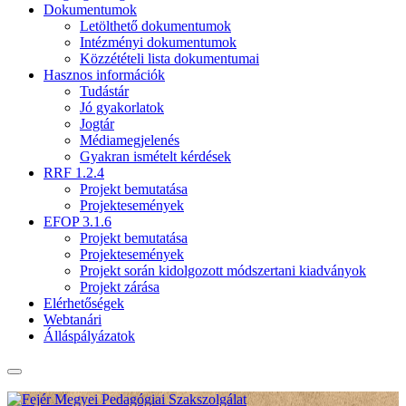
Dokumentumok
Letölthető dokumentumok
Intézményi dokumentumok
Közzétételi lista dokumentumai
Hasznos információk
Tudástár
Jó gyakorlatok
Jogtár
Médiamegjelenés
Gyakran ismételt kérdések
RRF 1.2.4
Projekt bemutatása
Projektesemények
EFOP 3.1.6
Projekt bemutatása
Projektesemények
Projekt során kidolgozott módszertani kiadványok
Projekt zárása
Elérhetőségek
Webtanári
Álláspályázatok